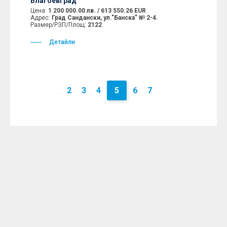
Благоевград
Цена:
1 200 000.00 лв. / 613 550.26 EUR
Адрес:
Град Сандански, ул."Банска" № 2-4.
Размер/РЗП/Площ:
2122
Детайли
2
3
4
5
6
7
...